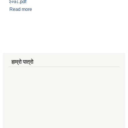
२०७८.pdf
Read more
about गौरीशंकर गाउँपालिकाको अनुदान तथा आर्थिक
सहायता निर्देशिका २०८१
हाम्रो पात्रो