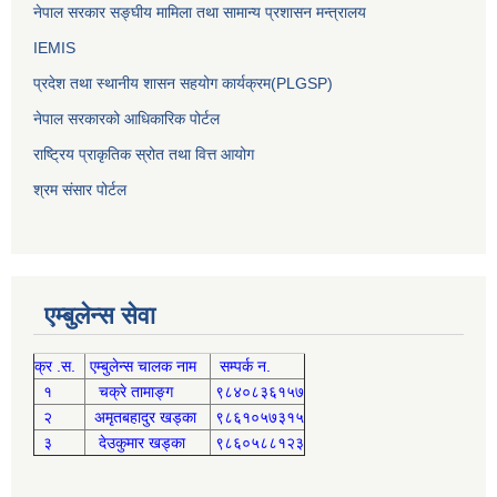
नेपाल सरकार सङ्घीय मामिला तथा सामान्य प्रशासन मन्त्रालय
IEMIS
प्रदेश तथा स्थानीय शासन सहयोग कार्यक्रम(PLGSP)
नेपाल सरकारको आधिकारिक पोर्टल
राष्ट्रिय प्राकृतिक स्रोत तथा वित्त आयोग
श्रम संसार पोर्टल
एम्बुलेन्स सेवा
क्र .स.
एम्बुलेन्स चालक नाम
सम्पर्क न.
१
चक्रे तामाङ्ग
९८४०८३६१५७
२
अमृतबहादुर खड्का
९८६१०५७३१५
३
देउकुमार खड्का
९८६०५८८१२३