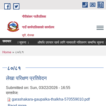
Skip to main content
गौरीशंकर गाउँपालिका
गाउँ कार्यपालिकाको कार्यालय
सुरी, दोलखा
समाचार
तरण सम्बन्धि सूचना ।
औषधि उपचार खर्च लागि नामावली नविकरण सम्बन्धि सूचना ।
You are here
Home
» ८०/८१
८०/८१
लेखा परिक्षण प्रतिवेदन
Submitted on:
Sun, 03/22/2026 - 16:55
दस्तावेज:
garashakara-gaupalka-thalkha-570559010.pdf
Read more
about लेखा परिक्षण प्रतिवेदन