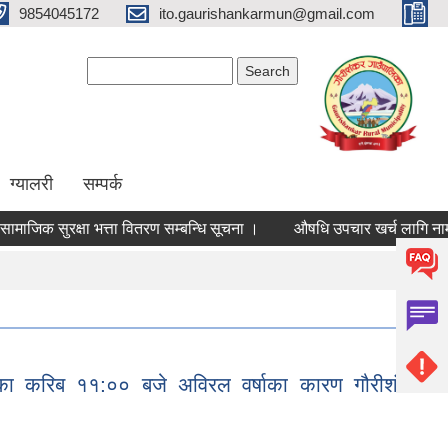
9854045172
ito.gaurishankarmun@gmail.com
Search form
Search
ग्यालरी
सम्पर्क
 सुरक्षा भत्ता वितरण सम्बन्धि सूचना ।
औषधि उपचार खर्च लागि नामावली न
लुका करिब ११:०० बजे अविरल वर्षाका कारण गौरीशंकर