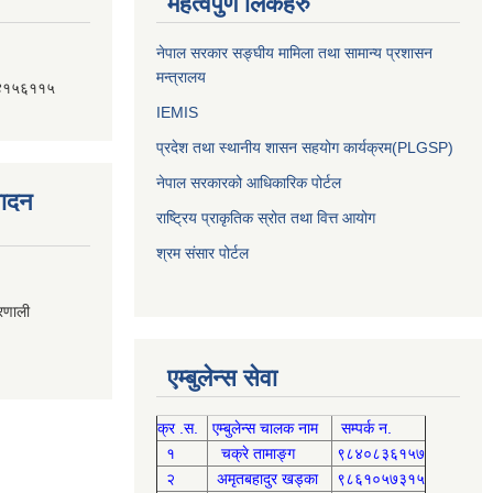
महत्वपुर्ण लिंकहरु
नेपाल सरकार सङ्घीय मामिला तथा सामान्य प्रशासन
मन्त्रालय
४१५६११५
IEMIS
प्रदेश तथा स्थानीय शासन सहयोग कार्यक्रम(PLGSP)
नेपाल सरकारको आधिकारिक पोर्टल
पादन
राष्ट्रिय प्राकृतिक स्रोत तथा वित्त आयोग
श्रम संसार पोर्टल
्रणाली
एम्बुलेन्स सेवा
क्र .स.
एम्बुलेन्स चालक नाम
सम्पर्क न.
१
चक्रे तामाङ्ग
९८४०८३६१५७
२
अमृतबहादुर खड्का
९८६१०५७३१५