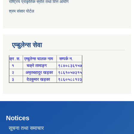
राष्ट्रिय प्राकृतिक स्रोत तथा वित्त आयोग
श्रम संसार पोर्टल
एम्बुलेन्स सेवा
क्र .स.
एम्बुलेन्स चालक नाम
सम्पर्क न.
१
चक्रे तामाङ्ग
९८४०८३६१५७
२
अमृतबहादुर खड्का
९८६१०५७३१५
३
देउकुमार खड्का
९८६०५८८१२३
Notices
सूचना तथा समाचार