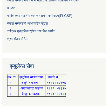
नेपाल सरकार सङ्घीय मामिला तथा सामान्य प्रशासन मन्त्रालय
IEMIS
प्रदेश तथा स्थानीय शासन सहयोग कार्यक्रम(PLGSP)
नेपाल सरकारको आधिकारिक पोर्टल
राष्ट्रिय प्राकृतिक स्रोत तथा वित्त आयोग
श्रम संसार पोर्टल
एम्बुलेन्स सेवा
क्र .स.
एम्बुलेन्स चालक नाम
सम्पर्क न.
१
चक्रे तामाङ्ग
९८४०८३६१५७
२
अमृतबहादुर खड्का
९८६१०५७३१५
३
देउकुमार खड्का
९८६०५८८१२३