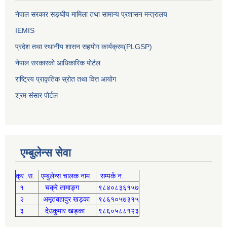
नेपाल सरकार सङ्घीय मामिला तथा सामान्य प्रशासन मन्त्रालय
IEMIS
प्रदेश तथा स्थानीय शासन सहयोग कार्यक्रम(PLGSP)
नेपाल सरकारको आधिकारिक पोर्टल
राष्ट्रिय प्राकृतिक स्रोत तथा वित्त आयोग
श्रम संसार पोर्टल
एम्बुलेन्स सेवा
क्र .स.
एम्बुलेन्स चालक नाम
सम्पर्क न.
१
चक्रे तामाङ्ग
९८४०८३६१५७
२
अमृतबहादुर खड्का
९८६१०५७३१५
३
देउकुमार खड्का
९८६०५८८१२३