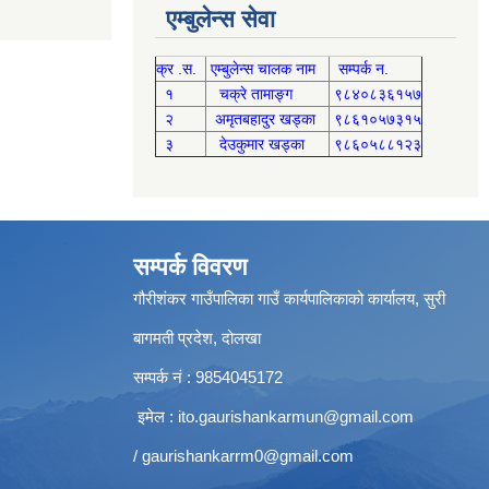
एम्बुलेन्स सेवा
क्र .स.
एम्बुलेन्स चालक नाम
सम्पर्क न.
१
चक्रे तामाङ्ग
९८४०८३६१५७
२
अमृतबहादुर खड्का
९८६१०५७३१५
३
देउकुमार खड्का
९८६०५८८१२३
सम्पर्क विवरण
गौरीशंकर गाउँपालिका गाउँ कार्यपालिकाको कार्यालय, सुरी
बागमती प्रदेश, दोलखा
सम्पर्क नं : 9854045172
इमेल :
ito.gaurishankarmun@gmail.com
/
gaurishankarrm0@gmail.com