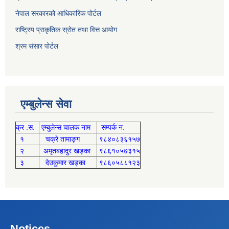
नेपाल सरकारको आधिकारिक पोर्टल
राष्ट्रिय प्राकृतिक स्रोत तथा वित्त आयोग
श्रम संसार पोर्टल
एम्बुलेन्स सेवा
क्र .स.
एम्बुलेन्स चालक नाम
सम्पर्क न.
१
चक्रे तामाङ्ग
९८४०८३६१५७
२
अमृतबहादुर खड्का
९८६१०५७३१५
३
देउकुमार खड्का
९८६०५८८१२३
Notices