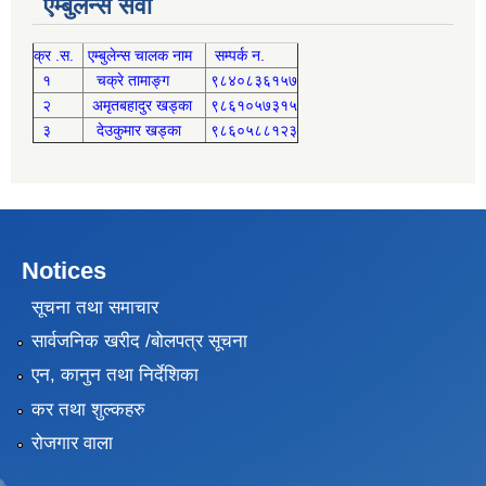
एम्बुलेन्स सेवा
क्र .स.
एम्बुलेन्स चालक नाम
सम्पर्क न.
१
चक्रे तामाङ्ग
९८४०८३६१५७
२
अमृतबहादुर खड्का
९८६१०५७३१५
३
देउकुमार खड्का
९८६०५८८१२३
Notices
सूचना तथा समाचार
सार्वजनिक खरीद /बोलपत्र सूचना
एन, कानुन तथा निर्देशिका
कर तथा शुल्कहरु
रोजगार वाला