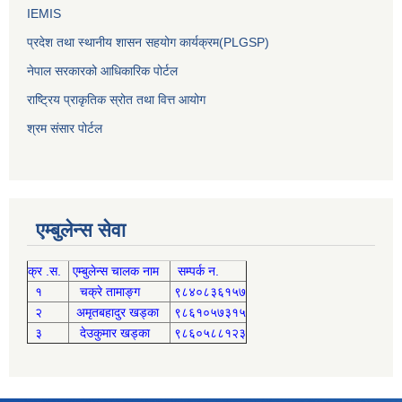
IEMIS
प्रदेश तथा स्थानीय शासन सहयोग कार्यक्रम(PLGSP)
नेपाल सरकारको आधिकारिक पोर्टल
राष्ट्रिय प्राकृतिक स्रोत तथा वित्त आयोग
श्रम संसार पोर्टल
एम्बुलेन्स सेवा
क्र .स.
एम्बुलेन्स चालक नाम
सम्पर्क न.
१
चक्रे तामाङ्ग
९८४०८३६१५७
२
अमृतबहादुर खड्का
९८६१०५७३१५
३
देउकुमार खड्का
९८६०५८८१२३