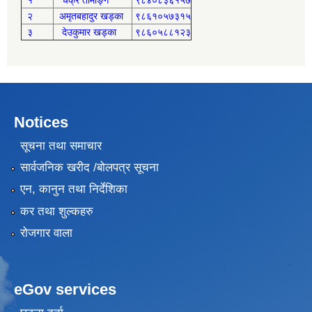
१
चक्रे तामाङ्ग
९८४०८३६१५७
२
अमृतबहादुर खड्का
९८६१०५७३१५
३
देउकुमार खड्का
९८६०५८८१२३
Notices
सूचना तथा समाचार
सार्वजनिक खरीद /बोलपत्र सूचना
एन, कानुन तथा निर्देशिका
कर तथा शुल्कहरु
रोजगार वाला
eGov services