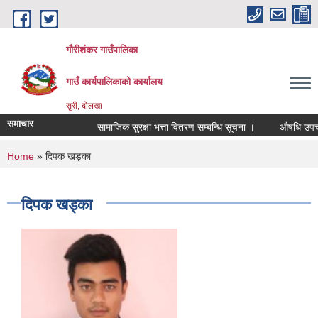
Skip to main content
गौरीशंकर गाउँपालिका
गाउँ कार्यपालिकाको कार्यालय
सुरी, दोलखा
समाचार
सामाजिक सुरक्षा भत्ता वितरण सम्बन्धि सूचना ।
औषधि उपचार खर
You are here
Home
» दिपक खड्का
दिपक खड्का