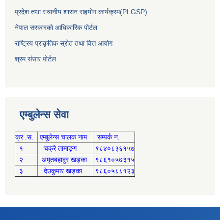
प्रदेश तथा स्थानीय शासन सहयोग कार्यक्रम(PLGSP)
नेपाल सरकारको आधिकारिक पोर्टल
राष्ट्रिय प्राकृतिक स्रोत तथा वित्त आयोग
श्रम संसार पोर्टल
एम्बुलेन्स सेवा
क्र .स.
एम्बुलेन्स चालक नाम
सम्पर्क न.
१
चक्रे तामाङ्ग
९८४०८३६१५७
२
अमृतबहादुर खड्का
९८६१०५७३१५
३
देउकुमार खड्का
९८६०५८८१२३