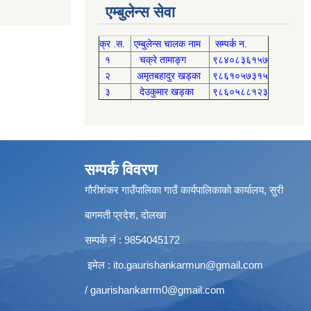
एम्बुलेन्स सेवा
क्र .स.
एम्बुलेन्स चालक नाम
सम्पर्क न.
१
चक्रे तामाङ्ग
९८४०८३६१५७
२
अमृतबहादुर खड्का
९८६१०५७३१५
३
देउकुमार खड्का
९८६०५८८१२३
सम्पर्क विवरण
गौरीशंकर गाउँपालिका गाउँ कार्यपालिकाको कार्यालय, सुरी
बागमती प्रदेश, दोलखा
सम्पर्क नं : 9854045172
इमेल :
ito.gaurishankarmun@gmail.com
/
gaurishankarrm0@gmail.com