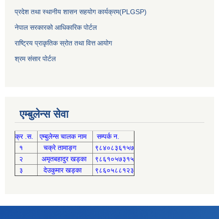
प्रदेश तथा स्थानीय शासन सहयोग कार्यक्रम(PLGSP)
नेपाल सरकारको आधिकारिक पोर्टल
राष्ट्रिय प्राकृतिक स्रोत तथा वित्त आयोग
श्रम संसार पोर्टल
एम्बुलेन्स सेवा
क्र .स.
एम्बुलेन्स चालक नाम
सम्पर्क न.
१
चक्रे तामाङ्ग
९८४०८३६१५७
२
अमृतबहादुर खड्का
९८६१०५७३१५
३
देउकुमार खड्का
९८६०५८८१२३