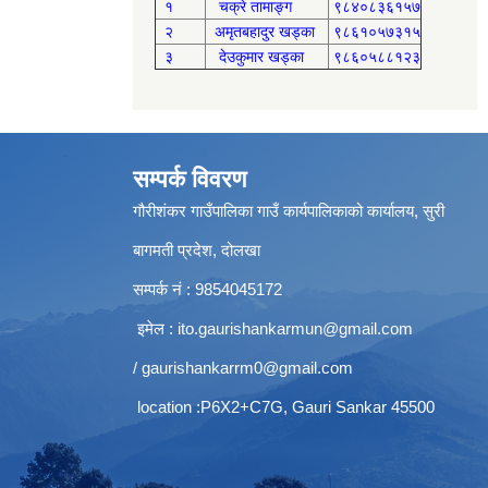
१
चक्रे तामाङ्ग
९८४०८३६१५७
२
अमृतबहादुर खड्का
९८६१०५७३१५
३
देउकुमार खड्का
९८६०५८८१२३
सम्पर्क विवरण
गौरीशंकर गाउँपालिका गाउँ कार्यपालिकाको कार्यालय, सुरी
बागमती प्रदेश, दोलखा
सम्पर्क नं : 9854045172
इमेल :
ito.gaurishankarmun@gmail.com
/
gaurishankarrm0@gmail.com
location :P6X2+C7G, Gauri Sankar 45500