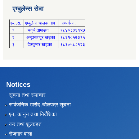
एम्बुलेन्स सेवा
क्र .स.
एम्बुलेन्स चालक नाम
सम्पर्क न.
१
चक्रे तामाङ्ग
९८४०८३६१५७
२
अमृतबहादुर खड्का
९८६१०५७३१५
३
देउकुमार खड्का
९८६०५८८१२३
Notices
सूचना तथा समाचार
सार्वजनिक खरीद /बोलपत्र सूचना
एन, कानुन तथा निर्देशिका
कर तथा शुल्कहरु
रोजगार वाला