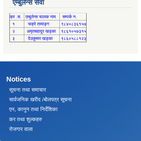
एम्बुलेन्स सेवा
क्र .स.
एम्बुलेन्स चालक नाम
सम्पर्क न.
१
चक्रे तामाङ्ग
९८४०८३६१५७
२
अमृतबहादुर खड्का
९८६१०५७३१५
३
देउकुमार खड्का
९८६०५८८१२३
Notices
सूचना तथा समाचार
सार्वजनिक खरीद /बोलपत्र सूचना
एन, कानुन तथा निर्देशिका
कर तथा शुल्कहरु
रोजगार वाला