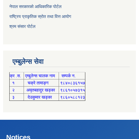
नेपाल सरकारको आधिकारिक पोर्टल
राष्ट्रिय प्राकृतिक स्रोत तथा वित्त आयोग
श्रम संसार पोर्टल
एम्बुलेन्स सेवा
क्र .स.
एम्बुलेन्स चालक नाम
सम्पर्क न.
१
चक्रे तामाङ्ग
९८४०८३६१५७
२
अमृतबहादुर खड्का
९८६१०५७३१५
३
देउकुमार खड्का
९८६०५८८१२३
Notices