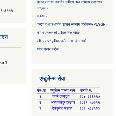
नेपाल सरकार सङ्घीय मामिला तथा सामान्य प्रशासन
मन्त्रालय
४१५६११५
IEMIS
प्रदेश तथा स्थानीय शासन सहयोग कार्यक्रम(PLGSP)
नेपाल सरकारको आधिकारिक पोर्टल
पादन
राष्ट्रिय प्राकृतिक स्रोत तथा वित्त आयोग
श्रम संसार पोर्टल
्रणाली
एम्बुलेन्स सेवा
क्र .स.
एम्बुलेन्स चालक नाम
सम्पर्क न.
१
चक्रे तामाङ्ग
९८४०८३६१५७
२
अमृतबहादुर खड्का
९८६१०५७३१५
३
देउकुमार खड्का
९८६०५८८१२३