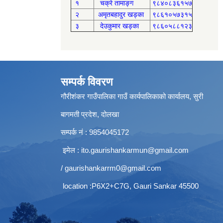
१
चक्रे तामाङ्ग
९८४०८३६१५७
२
अमृतबहादुर खड्का
९८६१०५७३१५
३
देउकुमार खड्का
९८६०५८८१२३
सम्पर्क विवरण
गौरीशंकर गाउँपालिका गाउँ कार्यपालिकाको कार्यालय, सुरी
बागमती प्रदेश, दोलखा
सम्पर्क नं : 9854045172
इमेल :
ito.gaurishankarmun@gmail.com
/
gaurishankarrm0@gmail.com
location :P6X2+C7G, Gauri Sankar 45500