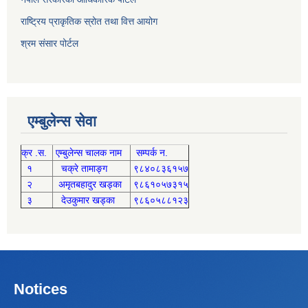
राष्ट्रिय प्राकृतिक स्रोत तथा वित्त आयोग
श्रम संसार पोर्टल
एम्बुलेन्स सेवा
क्र .स.
एम्बुलेन्स चालक नाम
सम्पर्क न.
१
चक्रे तामाङ्ग
९८४०८३६१५७
२
अमृतबहादुर खड्का
९८६१०५७३१५
३
देउकुमार खड्का
९८६०५८८१२३
Notices