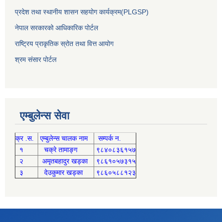
प्रदेश तथा स्थानीय शासन सहयोग कार्यक्रम(PLGSP)
नेपाल सरकारको आधिकारिक पोर्टल
राष्ट्रिय प्राकृतिक स्रोत तथा वित्त आयोग
श्रम संसार पोर्टल
एम्बुलेन्स सेवा
क्र .स.
एम्बुलेन्स चालक नाम
सम्पर्क न.
१
चक्रे तामाङ्ग
९८४०८३६१५७
२
अमृतबहादुर खड्का
९८६१०५७३१५
३
देउकुमार खड्का
९८६०५८८१२३