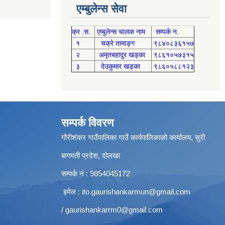
एम्बुलेन्स सेवा
क्र .स.
एम्बुलेन्स चालक नाम
सम्पर्क न.
१
चक्रे तामाङ्ग
९८४०८३६१५७
२
अमृतबहादुर खड्का
९८६१०५७३१५
३
देउकुमार खड्का
९८६०५८८१२३
सम्पर्क विवरण
गौरीशंकर गाउँपालिका गाउँ कार्यपालिकाको कार्यालय, सुरी
बागमती प्रदेश, दोलखा
सम्पर्क नं : 9854045172
इमेल :
ito.gaurishankarmun@gmail.com
/
gaurishankarrm0@gmail.com