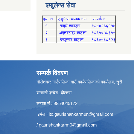
एम्बुलेन्स सेवा
क्र .स.
एम्बुलेन्स चालक नाम
सम्पर्क न.
१
चक्रे तामाङ्ग
९८४०८३६१५७
२
अमृतबहादुर खड्का
९८६१०५७३१५
३
देउकुमार खड्का
९८६०५८८१२३
सम्पर्क विवरण
गौरीशंकर गाउँपालिका गाउँ कार्यपालिकाको कार्यालय, सुरी
बागमती प्रदेश, दोलखा
सम्पर्क नं : 9854045172
इमेल :
ito.gaurishankarmun@gmail.com
/
gaurishankarrm0@gmail.com