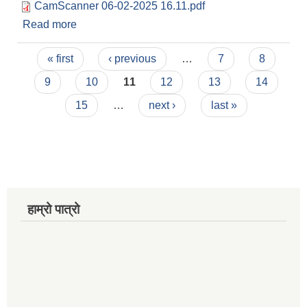
CamScanner 06-02-2025 16.11.pdf
Read more
about उत्पादनमा आधारित दूधमा प्रोत्साहित अनुदान
सम्बन्धित प्रस्तावित आव्हानको सूचना ।
Pages
« first
‹ previous
…
7
8
9
10
11
12
13
14
15
…
next ›
last »
हाम्रो पात्रो