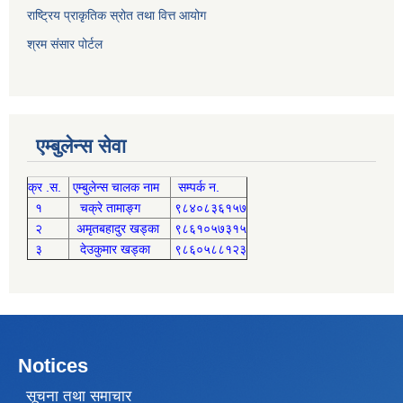
राष्ट्रिय प्राकृतिक स्रोत तथा वित्त आयोग
श्रम संसार पोर्टल
एम्बुलेन्स सेवा
क्र .स.
एम्बुलेन्स चालक नाम
सम्पर्क न.
१
चक्रे तामाङ्ग
९८४०८३६१५७
२
अमृतबहादुर खड्का
९८६१०५७३१५
३
देउकुमार खड्का
९८६०५८८१२३
Notices
सूचना तथा समाचार