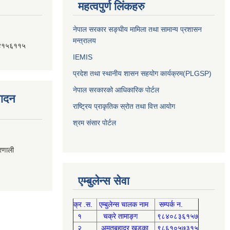
महत्वपुर्ण लिंकहरु
नेपाल सरकार सङ्घीय मामिला तथा सामान्य प्रशासन
मन्त्रालय
४१५६११५
IEMIS
प्रदेश तथा स्थानीय शासन सहयोग कार्यक्रम(PLGSP)
नेपाल सरकारको आधिकारिक पोर्टल
पादन
राष्ट्रिय प्राकृतिक स्रोत तथा वित्त आयोग
श्रम संसार पोर्टल
्रणाली
एम्बुलेन्स सेवा
क्र .स.
एम्बुलेन्स चालक नाम
सम्पर्क न.
१
चक्रे तामाङ्ग
९८४०८३६१५७
२
अमृतबहादुर खड्का
९८६१०५७३१५