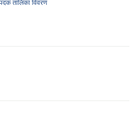
िम पदक तालिका विवरण
रण