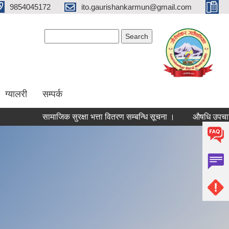
9854045172
ito.gaurishankarmun@gmail.com
Search form
Search
ग्यालरी
सम्पर्क
सामाजिक सुरक्षा भत्ता वितरण सम्बन्धि सूचना ।
औषधि उपचार खर्च लागि न