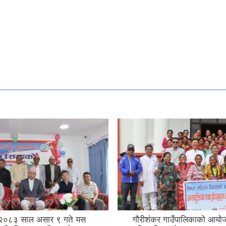
२०८३ साल असार ९ गते यस
गौरीशंकर गाउँपालिकाको आय