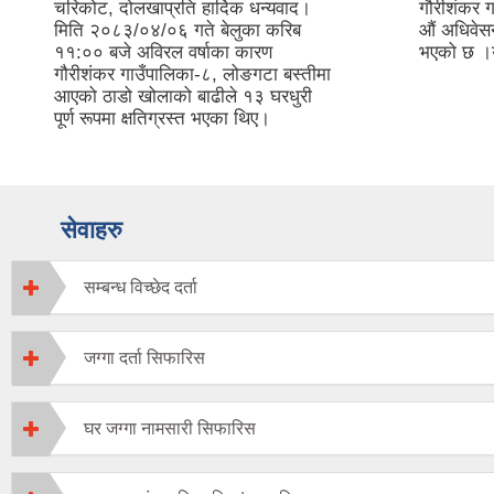
चरिकोट, दोलखाप्रति हार्दिक धन्यवाद।
गौरीशंकर 
मिति २०८३/०४/०६ गते बेलुका करिब
औं अधिवेस
११:०० बजे अविरल वर्षाका कारण
भएको छ 
गौरीशंकर गाउँपालिका-८, लोङगटा बस्तीमा
आएको ठाडो खोलाको बाढीले १३ घरधुरी
पूर्ण रूपमा क्षतिग्रस्त भएका थिए।
सेवाहरु
सम्बन्ध विच्छेद दर्ता
जग्गा दर्ता सिफारिस
घर जग्गा नामसारी सिफारिस